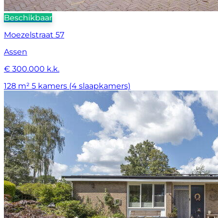
Beschikbaar
Moezelstraat 57
Assen
€ 300.000 k.k.
128 m²
5 kamers (4 slaapkamers)