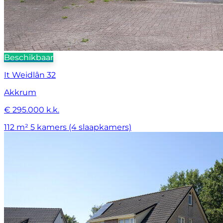
Beschikbaar
It Weidlân 32
Akkrum
€ 295.000 k.k.
112 m²
5 kamers (4 slaapkamers)