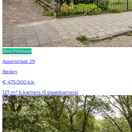
Beschikbaar
Asserstraat 29
Beilen
€ 475.000 k.k.
127 m²
6 kamers (5 slaapkamers)