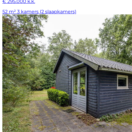
€ 295.000 k.k.
52 m²
3 kamers (2 slaapkamers)