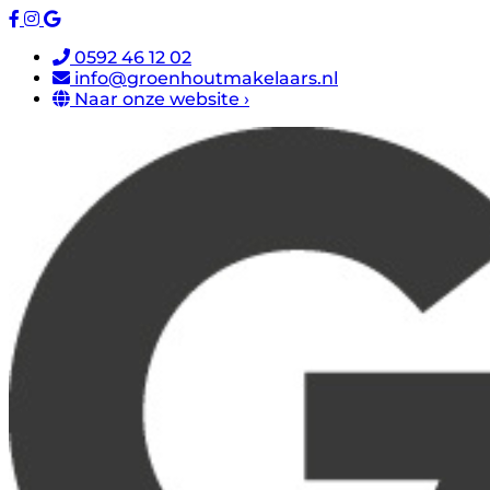
0592 46 12 02
info@groenhoutmakelaars.nl
Naar onze website ›