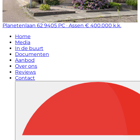
Planetenlaan 62
9405 PC · Assen
€ 400.000 k.k.
Home
Media
In de buurt
Documenten
Aanbod
Over ons
Reviews
Contact