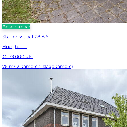
Beschikbaar
Stationsstraat 28 A 6
Hooghalen
€ 179.000 k.k.
76 m²
2 kamers (1 slaapkamers)