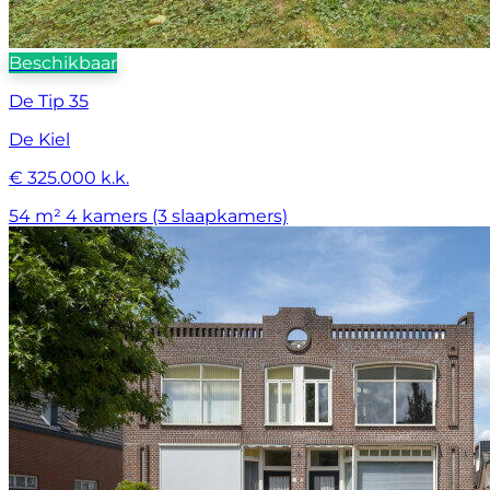
Beschikbaar
De Tip 35
De Kiel
€ 325.000 k.k.
54 m²
4 kamers (3 slaapkamers)