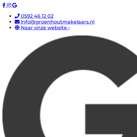
0592 46 12 02
info@groenhoutmakelaars.nl
Naar onze website ›