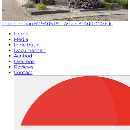
Planetenlaan 62
9405 PC · Assen
€ 400.000 k.k.
Home
Media
In de buurt
Documenten
Aanbod
Over ons
Reviews
Contact