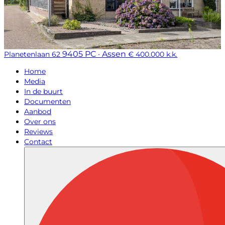
9405 PC · Assen
Planetenlaan 62
€ 400.000 k.k.
Home
Media
In de buurt
Documenten
Aanbod
Over ons
Reviews
Contact