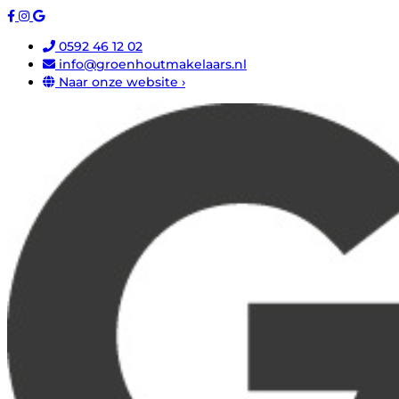
0592 46 12 02
info@groenhoutmakelaars.nl
Naar onze website ›