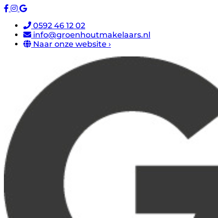
0592 46 12 02
info@groenhoutmakelaars.nl
Naar onze website ›