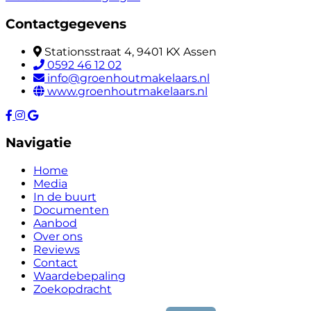
Contactgegevens
Stationsstraat 4, 9401 KX Assen
0592 46 12 02
info@groenhoutmakelaars.nl
www.groenhoutmakelaars.nl
Navigatie
Home
Media
In de buurt
Documenten
Aanbod
Over ons
Reviews
Contact
Waardebepaling
Zoekopdracht