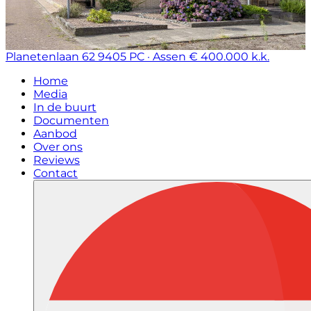
Planetenlaan 62
9405 PC · Assen
€ 400.000 k.k.
Home
Media
In de buurt
Documenten
Aanbod
Over ons
Reviews
Contact