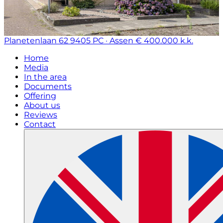
Planetenlaan 62
9405 PC · Assen
€ 400.000 k.k.
Home
Media
In the area
Documents
Offering
About us
Reviews
Contact