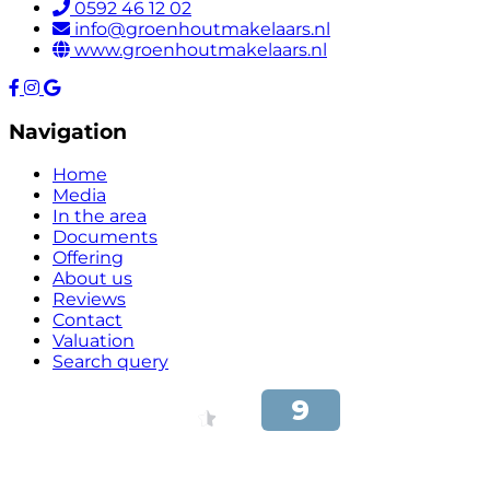
0592 46 12 02
info@groenhoutmakelaars.nl
www.groenhoutmakelaars.nl
Navigation
Home
Media
In the area
Documents
Offering
About us
Reviews
Contact
Valuation
Search query