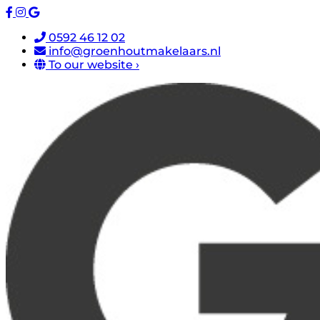
0592 46 12 02
info@groenhoutmakelaars.nl
To our website ›