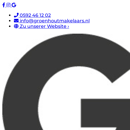
0592 46 12 02
info@groenhoutmakelaars.nl
Zu unserer Website ›